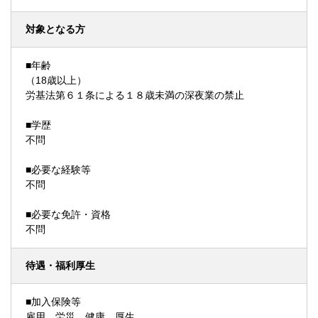
対象となる方
■年齢
（18歳以上）
労基法第６１条による１８歳未満の深夜業の禁止
■学歴
不問
■必要な経験等
不問
■必要な免許・資格
不問
待遇・福利厚生
■加入保険等
雇用 労災 健康 厚生