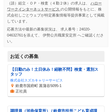
（請）組立・ＯＰ・検査（４勤２休）の求人は、
ハロー
ワークインターネットサービス
の公開情報をもとに、株
式会社しごとウェブが特定募集情報等提供事業として掲載
しています。
応募方法や最新の募集状況は、 求人番号：
24020-
04632761
を添えて、
伊勢公共職業安定所
へご確認くださ
い。
お近くの募集
【日勤のみ！土日休み！経験不問】検査・選別ス
タッフ
株式会社スズカキャリーサービス
鈴鹿市国府町 菖蒲谷5095-1
正社員
調理員（河曲保育所） / 鈴鹿市役所こども育成課