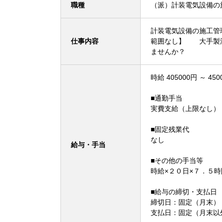
職種
（派）計装電気設備の
計装電気設備の施工
仕事内容
範囲なし】 大手製油
ませんか？
時給 405000円 ～ 450
■通勤手当
実費支給（上限なし）
■固定残業代
なし
給与・手当
■その他の手当等
時給×２０日×７．５
■給与の締切・支払日
締切日：固定（月末） 
支払日：固定（月末以