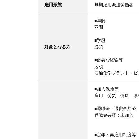
雇用形態
無期雇用派遣労働者
■年齢
不問
■学歴
対象となる方
必須
■必要な経験等
必須
石油化学プラント・ビ
■加入保険等
雇用 労災 健康 厚
■退職金・退職金共済
退職金共済：未加入
■定年・再雇用制度等