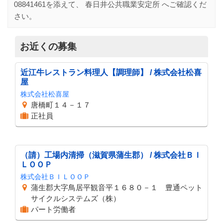
08841461
を添えて、
春日井公共職業安定所
へご確認くだ
さい。
お近くの募集
近江牛レストラン料理人【調理師】 / 株式会社松喜
屋
株式会社松喜屋
唐橋町１４－１７
正社員
（請）工場内清掃（滋賀県蒲生郡） / 株式会社ＢＩ
ＬＯＯＰ
株式会社ＢＩＬＯＯＰ
蒲生郡大字鳥居平観音平１６８０－１ 豊通ペット
サイクルシステムズ（株）
パート労働者