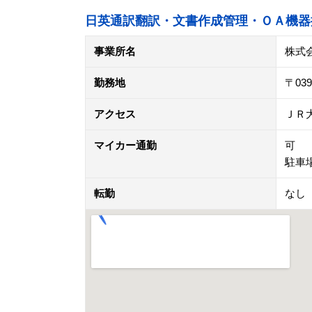
日英通訳翻訳・文書作成管理・ＯＡ機器
事業所名
株式
勤務地
〒0
アクセス
ＪＲ
マイカー通勤
可
駐車
転勤
なし