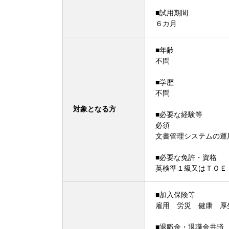
■試用期間
６カ月
■年齢
不問
■学歴
不問
対象となる方
■必要な経験等
必須
文書管理システムの運
■必要な免許・資格
英検準１級又はＴＯＥ
■加入保険等
雇用 労災 健康 厚
■退職金・退職金共済