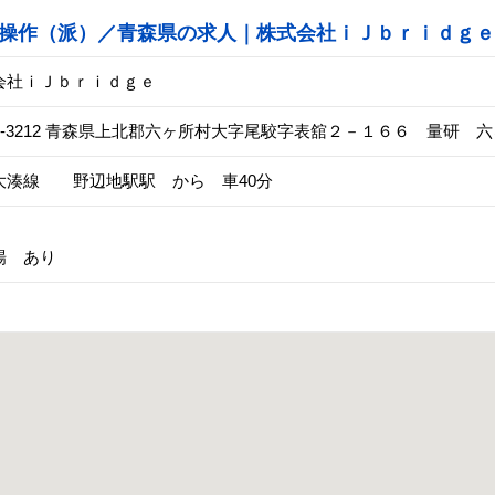
操作（派）／青森県の求人｜株式会社ｉＪｂｒｉｄｇｅ
会社ｉＪｂｒｉｄｇｅ
39-3212 青森県上北郡六ヶ所村大字尾駮字表舘２－１６６ 量研
大湊線 野辺地駅駅 から 車40分
場 あり