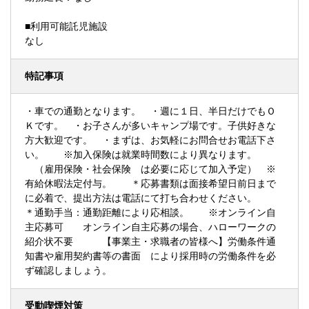
■利用可能託児施設
なし
特記事項
・車での通勤となります。 ・週に１日、半日だけでもＯ
Ｋです。 ・お子さんが多いキャンプ場です。子供好きな
方大歓迎です。 ・まずは、お気軽にお問合せお電話下さ
い。 ※加入保険は就業時間数により異なります。
（雇用保険・社会保険 は必要に応じて加入予定） ※
有給休暇法定付与。 ＊応募書類は面接希望日前日まで
に必着で、提出方法は電話にて打ち合わせください。
＊通勤手当：通勤距離により応相談。 ※オンライン自
主応募可 オンライン自主応募の場合、ハローワークの
紹介状不要 【事業主・求職者の皆様へ】労働条件通
知書や雇用契約書等の書面 により採用時の労働条件を必
ず確認しましょう。
受動喫煙対策