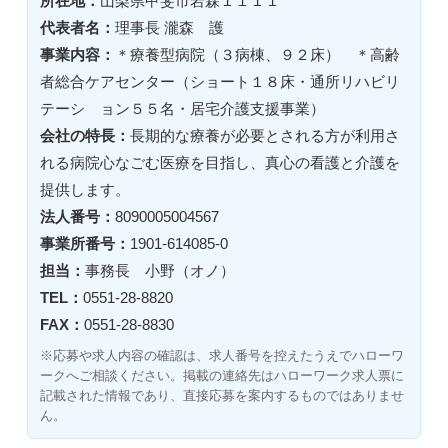
所在地：
山梨県甲斐市岩森１１１１
代表者名：
理事長 瀧森 護
事業内容：
＊療養型病院（３病棟、９２床） ＊高齢
者総合ケアセンター（ショート１８床・通所リハビリ
テーシ ョン５５名・居宅介護支援事業）
会社の特長：
長期的な療養が必要とされる方が利用さ
れる病院心なごむ医療を目指し、真心の看護と介護を
提供します。
法人番号：
8090005004567
事業所番号：
1901-614085-0
担当：
事務長 小野（オノ）
TEL：
0551-28-8820
FAX：
0551-28-8830
※応募や求人内容の確認は、求人番号を控えたうえでハローワ
ークへご相談ください。掲載の連絡先はハローワーク求人票に
記載された情報であり、直接応募を案内するものではありませ
ん。