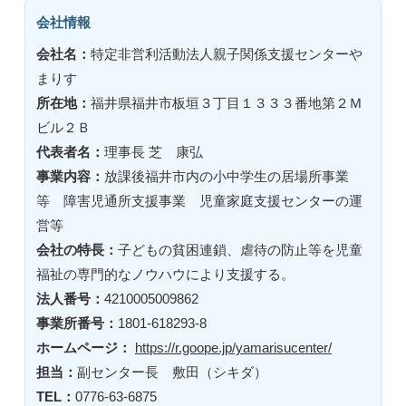
会社情報
会社名：
特定非営利活動法人親子関係支援センターや
まりす
所在地：
福井県福井市板垣３丁目１３３３番地第２Ｍ
ビル２Ｂ
代表者名：
理事長 芝 康弘
事業内容：
放課後福井市内の小中学生の居場所事業
等 障害児通所支援事業 児童家庭支援センターの運
営等
会社の特長：
子どもの貧困連鎖、虐待の防止等を児童
福祉の専門的なノウハウにより支援する。
法人番号：
4210005009862
事業所番号：
1801-618293-8
ホームページ：
https://r.goope.jp/yamarisucenter/
担当：
副センター長 敷田（シキダ）
TEL：
0776-63-6875