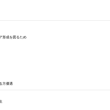
ア形成を図るため
る方優遇
生