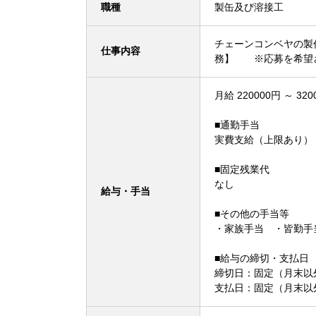
職種
製缶及び溶接工
チェーンコンベヤの製
仕事内容
務】 ※応募を希望さ
月給 220000円 ～ 320
■通勤手当
実費支給（上限あり）
■固定残業代
なし
給与・手当
■その他の手当等
・家族手当 ・皆勤手
■給与の締切・支払日
締切日：固定（月末以外
支払日：固定（月末以