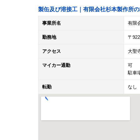
製缶及び溶接工｜有限会社杉本製作所の
事業所名
有限
勤務地
〒92
アクセス
大聖
マイカー通勤
可
駐車
転勤
なし