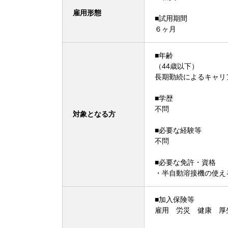
雇用形態
■試用期間
６ヶ月
■年齢
（44歳以下）
長期勤続によるキャリ
■学歴
不問
対象となる方
■必要な経験等
不問
■必要な免許・資格
・半自動溶接機の使え
■加入保険等
雇用 労災 健康 厚