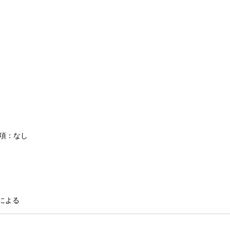
条項：なし
による