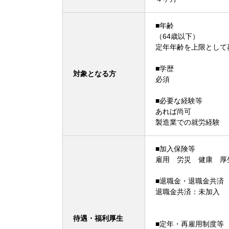
■年齢
（64歳以下）
定年年齢を上限として
■学歴
対象となる方
必須
■必要な経験等
あれば尚可
製造業での就労経験
■加入保険等
雇用 労災 健康 厚
■退職金・退職金共済
退職金共済：未加入
待遇・福利厚生
■定年・再雇用制度等