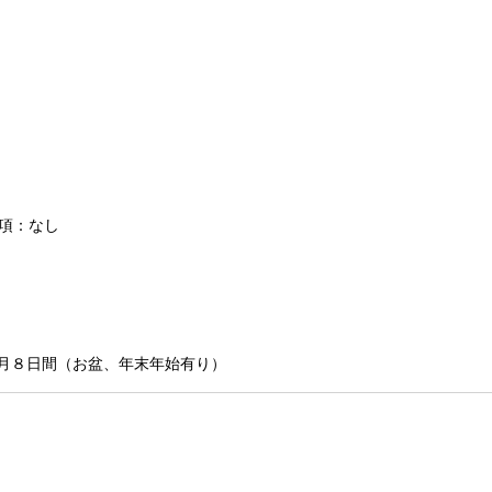
条項：なし
る月８日間（お盆、年末年始有り）