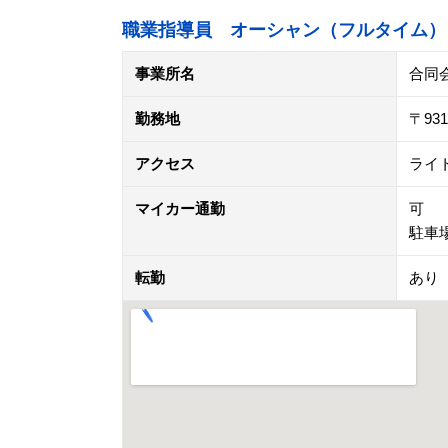
職業指導員 オーシャン（フルタイム）
事業所名
合同
勤務地
〒93
アクセス
ライ
マイカー通勤
可
駐車
転勤
あり