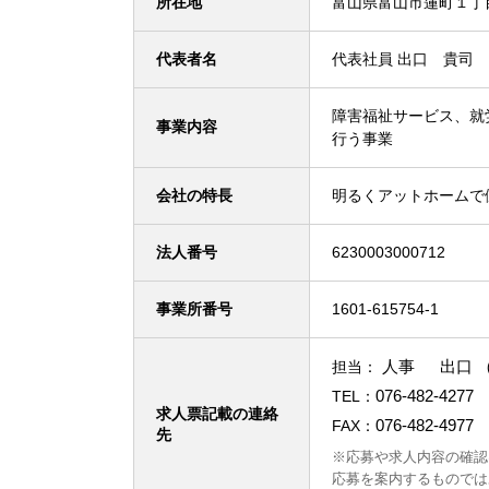
所在地
富山県富山市蓮町１丁
代表者名
代表社員 出口 貴司
障害福祉サービス、就
事業内容
行う事業
会社の特長
明るくアットホームで
法人番号
6230003000712
事業所番号
1601-615754-1
人事 出口 
担当：
076-482-4277
TEL：
求人票記載の連絡
076-482-4977
FAX：
先
※応募や求人内容の確認
応募を案内するものでは