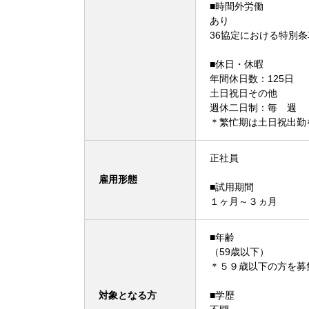
■時間外労働
あり
36協定における特別
■休日・休暇
年間休日数：125日
土日祝日その他
週休二日制：毎 週
＊繁忙期は土日祝出勤
正社員
雇用形態
■試用期間
１ヶ月～３ヵ月
■年齢
（59歳以下）
＊５９歳以下の方を募
対象となる方
■学歴