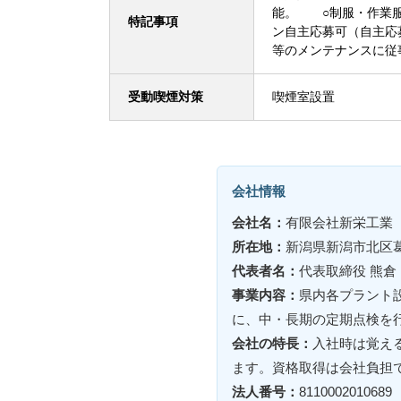
能。 ○制服・作業
特記事項
ン自主応募可（自主応
等のメンテナンスに従
受動喫煙対策
喫煙室設置
会社情報
会社名：
有限会社新栄工業
所在地：
新潟県新潟市北区
代表者名：
代表取締役 熊倉
事業内容：
県内各プラント
に、中・長期の定期点検を
会社の特長：
入社時は覚え
ます。資格取得は会社負担
法人番号：
8110002010689