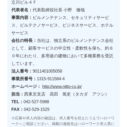
立川ビル４Ｆ
代表者名：
代表取締役社長 小野 徹哉
事業内容：
ビルメンテナンス、セキュリティサービ
ス、ビルテクノサービス、ビジネスサービス、ホテル
サービス
会社の特長：
当社は、独立系のビルメンテナンス会社
として、顧客サービスの中立性・柔軟性を保ち、約６
０年にわたり、多用途の建物において多種業務を受託
しています。
法人番号：
9011401005058
事業所番号：
1315-911584-4
ホームページ：
http://www.nitto-cs.jp/
担当：
西東京支店 高田 篤史（タカダ アツシ）
TEL：
042-527-5988
FAX：
042-529-1529
※応募や求人内容の確認は、求人番号を控えたうえでハローワ
ークへご相談ください。掲載の連絡先はハローワーク求人票に