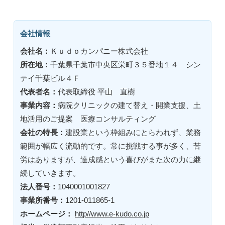
会社情報
会社名：
Ｋｕｄｏカンパニー株式会社
所在地：
千葉県千葉市中央区栄町３５番地１４ シン
テイ千葉ビル４Ｆ
代表者名：
代表取締役 平山 直樹
事業内容：
病院クリニックの建て替え・開業支援、土
地活用のご提案 医療コンサルティング
会社の特長：
建設業という枠組みにとらわれず、業務
範囲が幅広く流動的です。常に挑戦する事が多く、苦
労はありますが、達成感という喜びがまた次の力に継
続していきます。
法人番号：
1040001001827
事業所番号：
1201-011865-1
ホームページ：
http//www.e-kudo.co.jp