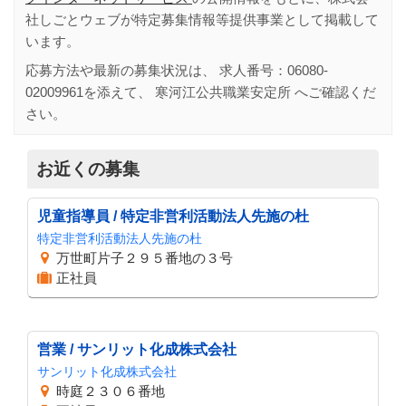
社しごとウェブが特定募集情報等提供事業として掲載して
います。
応募方法や最新の募集状況は、 求人番号：
06080-
02009961
を添えて、
寒河江公共職業安定所
へご確認くだ
さい。
お近くの募集
児童指導員 / 特定非営利活動法人先施の杜
特定非営利活動法人先施の杜
万世町片子２９５番地の３号
正社員
営業 / サンリット化成株式会社
サンリット化成株式会社
時庭２３０６番地