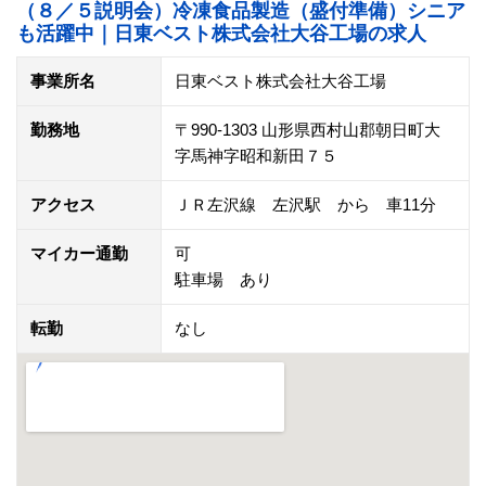
（８／５説明会）冷凍食品製造（盛付準備）シニア
も活躍中｜日東ベスト株式会社大谷工場の求人
事業所名
日東ベスト株式会社大谷工場
勤務地
〒990-1303 山形県西村山郡朝日町大
字馬神字昭和新田７５
アクセス
ＪＲ左沢線 左沢駅 から 車11分
マイカー通勤
可
駐車場 あり
転勤
なし