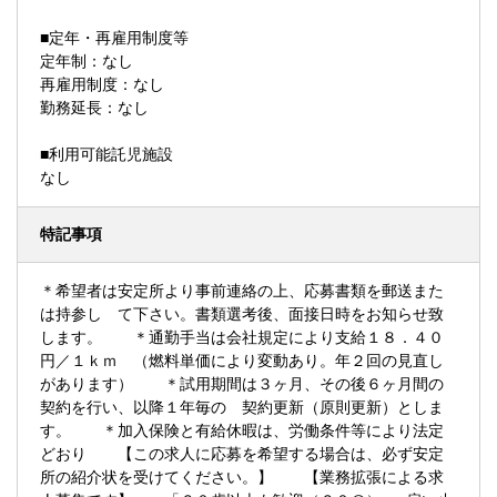
■定年・再雇用制度等
定年制：なし
再雇用制度：なし
勤務延長：なし
■利用可能託児施設
なし
特記事項
＊希望者は安定所より事前連絡の上、応募書類を郵送また
は持参し て下さい。書類選考後、面接日時をお知らせ致
します。 ＊通勤手当は会社規定により支給１８．４０
円／１ｋｍ （燃料単価により変動あり。年２回の見直し
があります） ＊試用期間は３ヶ月、その後６ヶ月間の
契約を行い、以降１年毎の 契約更新（原則更新）としま
す。 ＊加入保険と有給休暇は、労働条件等により法定
どおり 【この求人に応募を希望する場合は、必ず安定
所の紹介状を受けてください。】 【業務拡張による求