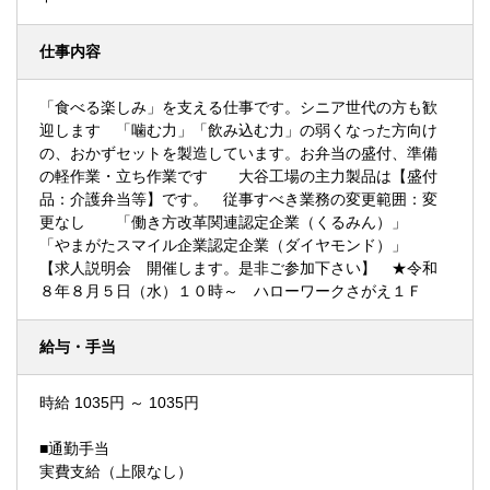
仕事内容
「食べる楽しみ」を支える仕事です。シニア世代の方も歓
迎します 「噛む力」「飲み込む力」の弱くなった方向け
の、おかずセットを製造しています。お弁当の盛付、準備
の軽作業・立ち作業です 大谷工場の主力製品は【盛付
品：介護弁当等】です。 従事すべき業務の変更範囲：変
更なし 「働き方改革関連認定企業（くるみん）」
「やまがたスマイル企業認定企業（ダイヤモンド）」
【求人説明会 開催します。是非ご参加下さい】 ★令和
８年８月５日（水）１０時～ ハローワークさがえ１Ｆ
給与・手当
時給 1035円 ～ 1035円
■通勤手当
実費支給（上限なし）