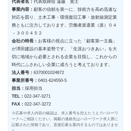
代表者名：
代表取締役 遠藤 寛士
事業内容：
顧客の信頼を第一に、技術力を高め迅速な
対応を図り、土木工事・環境復旧工事・放射線測定業
務ともに注力しております。労働者派遣業（派）０４
－３００４５２
会社の特長：
お客様の視点に立った「顧客第一主義」
が澤田建設の基本姿勢です。「生涯おつきあい」を大
切に地域から必要とされる企業を目指し、これからの
時代にふさわしい企業に成ろうと考えております。
法人番号：
6370001024872
事業所番号：
0401-624550-5
担当：
採用担当
TEL：
022-347-3271
FAX：
022-347-3272
※応募や求人内容の確認は、求人番号を控えたうえでハローワ
ークへご相談ください。掲載の連絡先はハローワーク求人票に
記載された情報であり、直接応募を案内するものではありませ
ん。