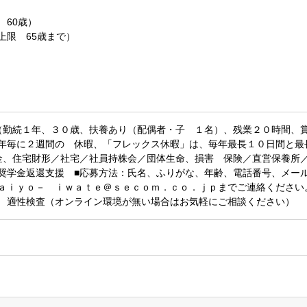
 60歳）
上限 65歳まで）
（勤続１年、３０歳、扶養あり（配偶者・子 １名）、残業２０時間、
年毎に２週間の 休暇、「フレックス休暇」は、毎年最長１０日間と最
金、住宅財形／社宅／社員持株会／団体生命、損害 保険／直営保養所
奨学金返還支援 ■応募方法：氏名、ふりがな、年齢、電話番号、メー
ａｉｙｏ－ ｉｗａｔｅ＠ｓｅｃｏｍ．ｃｏ．ｊｐまでご連絡ください
＋ 適性検査（オンライン環境が無い場合はお気軽にご相談くだ