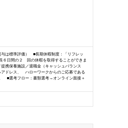
賞与は標準評価） ■長期休暇制度：「リフレッ
長６日間の２ 回の休暇を取得することができま
／提携保養施設／退職金（キャッシュバランス
ルアドレス、 ハローワークからのご応募である
。 ■選考フロー：書類選考→オンライン面接＋
さい）