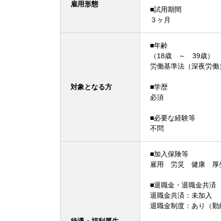
雇用形態
■試用期間
３ヶ月
■年齢
（18歳 ～ 39歳）
労働基準法（深夜労働
対象となる方
■学歴
必須
■必要な経験等
不問
■加入保険等
雇用 労災 健康 厚
■退職金・退職金共済
退職金共済：未加入
退職金制度：あり（勤