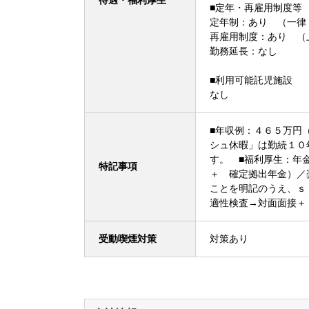
待遇・福利厚生
■定年・再雇用制度等
定年制：あり （一律
再雇用制度：あり （
勤務延長：なし
■利用可能託児施設
なし
■年収例：４６５万円
シュ休暇」は勤続１０
す。 ■福利厚生：年
特記事項
＋ 確定拠出年金）／
ことを明記のうえ、ｓ
適性検査→対面面接
受動喫煙対策
対策あり