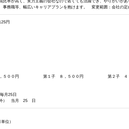
員比率が高く、実力主義の会社なので若くても活躍でき、やりがいがあ
 事務職等、幅広いキャリアプランを抱けます。 変更範囲：会社の定
125円
者１０，５００円 第１子 ８，５００円 第２子 ４
毎月25日
外） 当月 25 日
月単位）