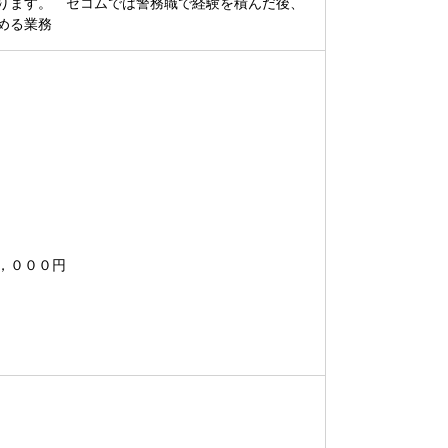
ります。 セコムでは警務職で経験を積んだ後、
める業務
，０００円