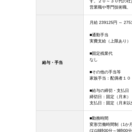
す。２０～３０代の社
営業職や専門技術職、
月給 239125円 ～ 275
■通勤手当
実費支給（上限あり）
■固定残業代
なし
給与・手当
■その他の手当等
家族手当：配偶
■給与の締切・支払日
締切日：固定（月末） 
支払日：固定（月末以
■勤務時間
変形労働時間制（1か
(1)18時00分～9時00分